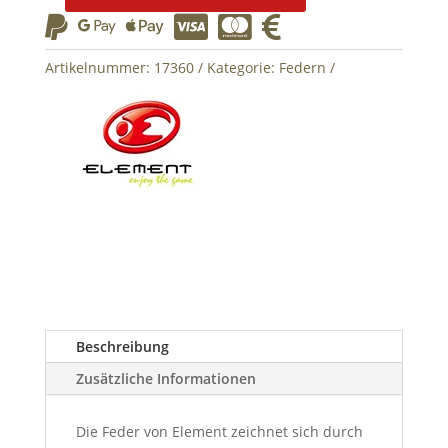
AEG






Spring
Menge
Artikelnummer:
17360
Kategorie:
Federn
Beschreibung
Zusätzliche Informationen
Die Feder von Element zeichnet sich durch