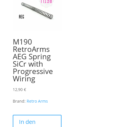
M190
RetroArms
AEG Spring
SiCr with
Progressive
Wiring
12,90
€
Brand:
Retro Arms
In den