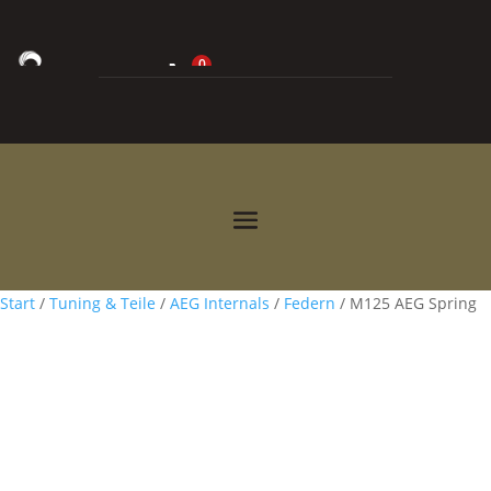
0
0,00
€



Start
/
Tuning & Teile
/
AEG Internals
/
Federn
/ M125 AEG Spring