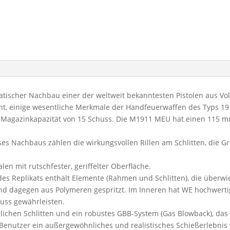
tischer Nachbau einer der weltweit bekanntesten Pistolen aus Vol
ht, einige wesentliche Merkmale der Handfeuerwaffen des Typs 1911
ne Magazinkapazität von 15 Schuss. Die M1911 MEU hat einen 115 m
s Nachbaus zählen die wirkungsvollen Rillen am Schlitten, die Gri
en mit rutschfester, geriffelter Oberfläche.
des Replikats enthält Elemente (Rahmen und Schlitten), die überw
 dagegen aus Polymeren gespritzt. Im Inneren hat WE hochwertige
uss gewährleisten.
ichen Schlitten und ein robustes GBB-System (Gas Blowback), da
Benutzer ein außergewöhnliches und realistisches Schießerlebnis w