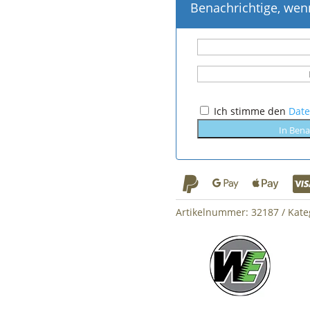
Benachrichtige, wenn
Ich stimme den
Dat
In Bena



Artikelnummer:
32187
Kate