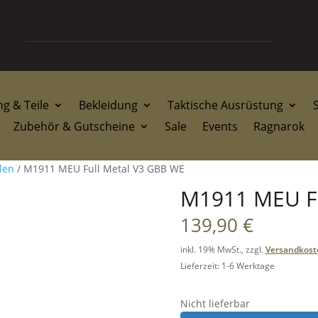
g & Teile
Bekleidung
Taktische Ausrüstung
Zubehör & Gutscheine
Sale
Events
Ragnarok
len
/ M1911 MEU Full Metal V3 GBB WE
M1911 MEU Fu
139,90
€
inkl. 19% MwSt., zzgl.
Versandkost
Lieferzeit: 1-6 Werktage
Nicht lieferbar