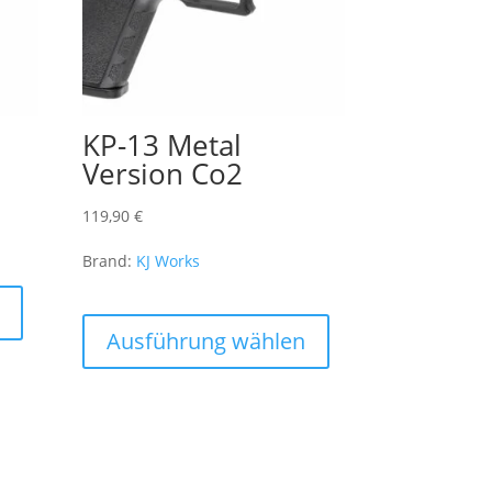
KP-13 Metal
Version Co2
119,90
€
Brand:
KJ Works
Dieses
Produkt
Dieses
weist
Produkt
Ausführung wählen
mehrere
weist
Varianten
mehrere
auf.
Varianten
Die
auf.
Optionen
Die