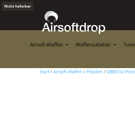
Nicht lieferbar
Airsoft-Waffen
Waffenzubehör
Tunin
Start
/
Airsoft-Waffen
/
Pistolen
/
GBB/Co2 Pisto