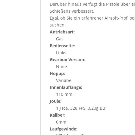
Darüber hinaus verfügt die Pistole über 
Schießens verbessert.
Egal, ob Sie ein erfahrener Airsoft-Profi o
suchen.
Antriebsart:
Gas
Bedienseite:
Links
Gearbox Version:
None
Hopup:
Variabel
Innenlauflänge:
110 mm
Joule:
1 J (ca. 328 FPS, 0.20g BB)
Kaliber:
6mm
Laufgewinde: