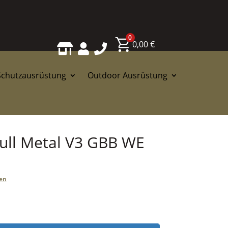
0
0,00
€



Schutzausrüstung
Outdoor Ausrüstung
ll Metal V3 GBB WE
en