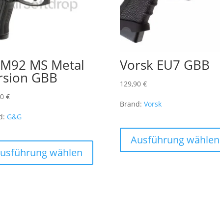
M92 MS Metal
Vorsk EU7 GBB
rsion GBB
129,90
€
90
€
Brand:
Vorsk
d:
G&G
Dieses
Ausführung wählen
Produkt
usführung wählen
weist
mehrere
Varianten
auf.
Die