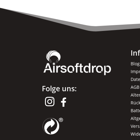
In
Blog
Imp
Dat
Folge uns:
AGB
Alte


Rüc
Batt
Alt
Ver
Wid