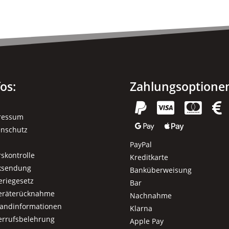
Optionen
können
auf
der
Produktseite
gewählt
fos:
Zahlungsoptione
werden




ressum


enschutz
PayPal
rskontrolle
Kreditkarte
ksendung
Banküberweisung
eriegesetz
Bar
geräterücknahme
Nachnahme
sandinformationen
Klarna
errufsbelehrung
Apple Pay