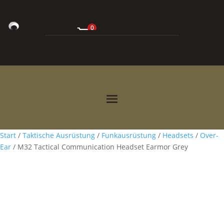
0
0,00
€



Start
/
Taktische Ausrüstung
/
Funkausrüstung
/
Headsets
/
Over-
Ear
/ M32 Tactical Communication Headset Earmor Grey