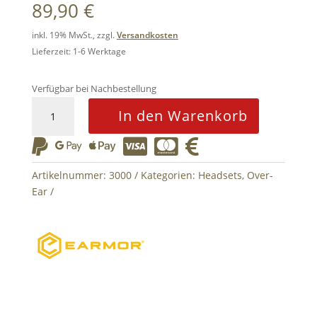
89,90
€
inkl. 19% MwSt., zzgl.
Versandkosten
Lieferzeit: 1-6 Werktage
Verfügbar bei Nachbestellung
M32
In den Warenkorb
Tactical
Communication






Headset
Earmor
Artikelnummer:
3000
Kategorien:
Headsets
,
Over-
Grey
Ear
Menge