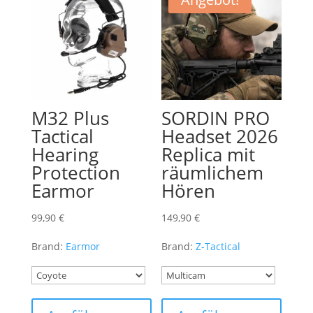
M32 Plus
SORDIN PRO
Tactical
Headset 2026
Hearing
Replica mit
Protection
räumlichem
Earmor
Hören
99,90
€
149,90
€
Brand:
Earmor
Brand:
Z-Tactical
Dieses
Dieses
Produkt
Produk