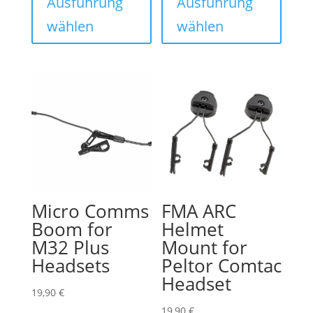
Ausführung
Ausführung
weist
weist
wählen
wählen
mehrere
mehre
Varianten
Varian
auf.
auf.
Die
Die
Optionen
Optio
können
könne
auf
auf
der
der
Produktseite
Produk
gewählt
gewähl
Micro Comms
FMA ARC
werden
werde
Boom for
Helmet
M32 Plus
Mount for
Headsets
Peltor Comtac
Headset
19,90
€
19,90
€