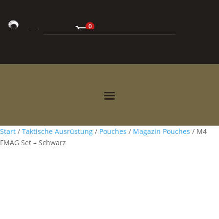
0
0,00
€



Start
/
Taktische Ausrüstung
/
Pouches
/
Magazin Pouches
/ M4
FMAG Set – Schwarz