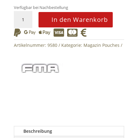
Verfügbar bei Nachbestellung
M4
In den Warenkorb
FMAG
Set






-
Schwarz
Artikelnummer:
9580
Kategorie:
Magazin Pouches
Menge
Beschreibung