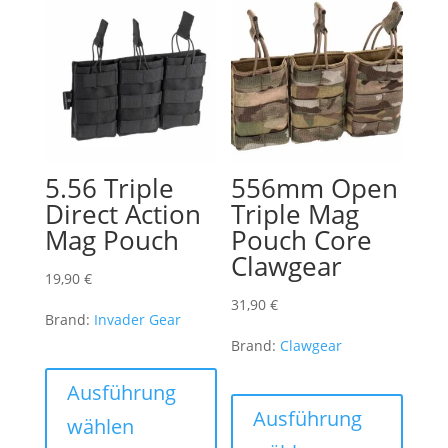
5.56 Triple
556mm Open
Direct Action
Triple Mag
Mag Pouch
Pouch Core
Clawgear
19,90
€
31,90
€
Brand:
Invader Gear
Brand:
Clawgear
Dieses
Produkt
Dieses
Ausführung
weist
Produk
Ausführung
wählen
mehrere
weist