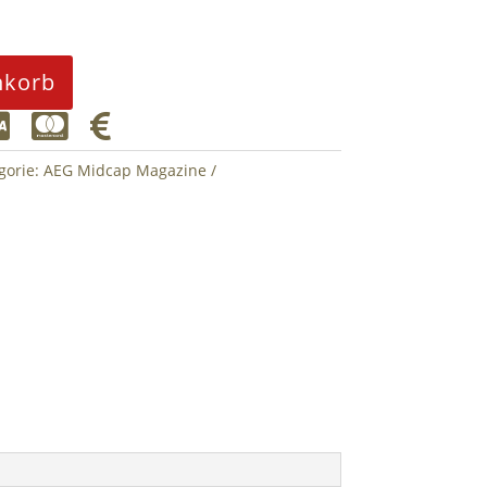
nkorb



gorie:
AEG Midcap Magazine