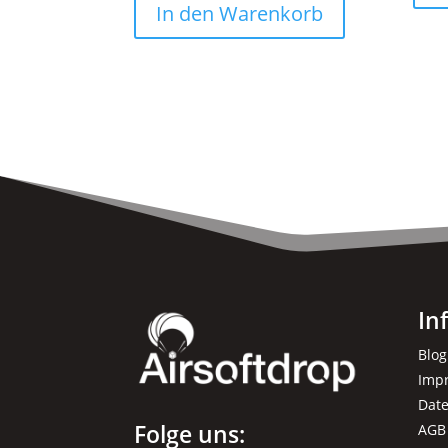
In den Warenkorb
In
Blog
Imp
Dat
Folge uns:
AGB