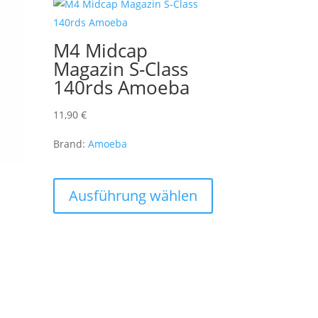
M4 Midcap
Magazin S-Class
140rds Amoeba
11,90
€
Brand:
Amoeba
Dieses
Produkt
Ausführung wählen
weist
mehrere
Varianten
auf.
Die
Optionen