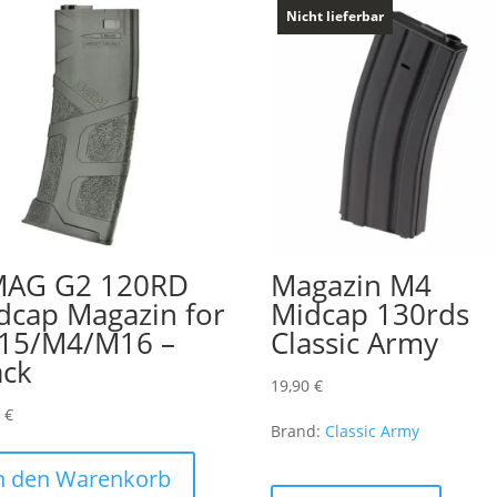
Nicht lieferbar
AG G2 120RD
Magazin M4
dcap Magazin for
Midcap 130rds
15/M4/M16 –
Classic Army
ack
19,90
€
0
€
Brand:
Classic Army
n den Warenkorb