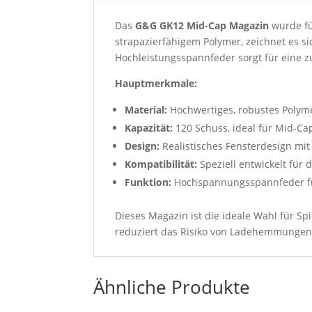
Das
G&G GK12 Mid-Cap Magazin
wurde fü
strapazierfähigem Polymer, zeichnet es si
Hochleistungsspannfeder sorgt für eine z
Hauptmerkmale:
Material:
Hochwertiges, robustes Polyme
Kapazität:
120 Schuss, ideal für Mid-Ca
Design:
Realistisches Fensterdesign mi
Kompatibilität:
Speziell entwickelt für
Funktion:
Hochspannungsspannfeder für
Dieses Magazin ist die ideale Wahl für Sp
reduziert das Risiko von Ladehemmungen, w
Ähnliche Produkte