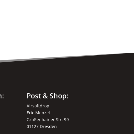
können
auf
der
Produktseite
gewählt
werden
n:
Post & Shop:
Airsoftdrop
Eric Menzel
Großenhainer Str. 99
01127 Dresden