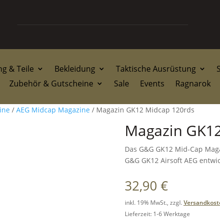
g & Teile
Bekleidung
Taktische Ausrüstung
Zubehör & Gutscheine
Sale
Events
Ragnarok
ine
/
AEG Midcap Magazine
/ Magazin GK12 Midcap 120rds
Magazin GK12
Das G&G GK12 Mid-Cap Magazi
G&G GK12 Airsoft AEG entwic
32,90
€
inkl. 19% MwSt., zzgl.
Versandkost
Lieferzeit: 1-6 Werktage