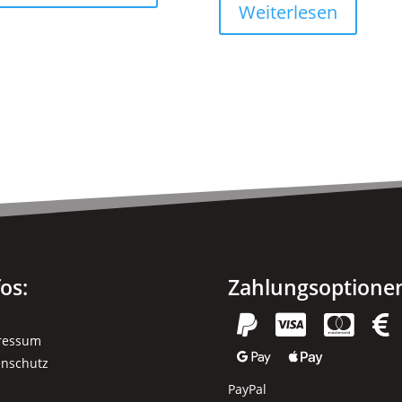
Weiterlesen
fos:
Zahlungsoptione




ressum


enschutz
PayPal