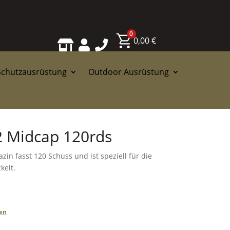
0
0,00
€



Schutzausrüstung
Outdoor Ausrüstung
 Midcap 120rds
n fasst 120 Schuss und ist speziell für die
kelt.
en