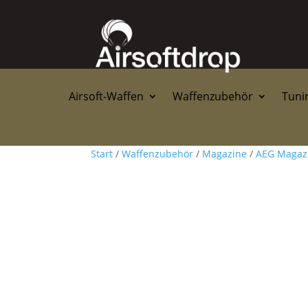
Airsoft-Waffen
Waffenzubehör
Tunin
Start
/
Waffenzubehör
/
Magazine
/
AEG Magaz