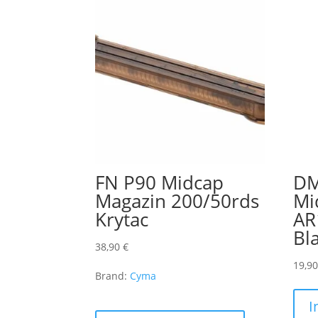
FN P90 Midcap
DM
Magazin 200/50rds
Mi
Krytac
AR
Bl
38,90
€
19,9
Brand:
Cyma
I