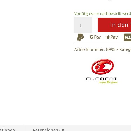
Vorrätig (kann nachbestellt wer
Manta
In den
E-
Lite



Strobe
Red
Artikelnummer:
8995
Kateg
Element
Dark
Earth
Menge
mationen
Rezensionen (0)