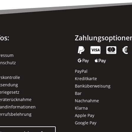
auf
der
Produktseite
gewählt
fos:
Zahlungsoptione
werden




ressum


enschutz
PayPal
rskontrolle
Kreditkarte
ksendung
Banküberweisung
eriegesetz
Bar
geräterücknahme
Nachnahme
sandinformationen
Klarna
errufsbelehrung
Apple Pay
Google Pay