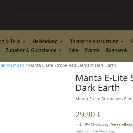
g & Teile
Bekleidung
Taktische Ausrüstung
Zubehör & Gutscheine
Sale
Events
Ragnarok
 Helmlampen
/ Manta E-Lite Strobe Red Element Dark Earth
Manta E-Lite 
Dark Earth
Manta E-Lite Strobe von Ele
29,90
€
inkl. 19% MwSt., zzgl.
Versandkost
Lieferzeit: 1-6 Werktage