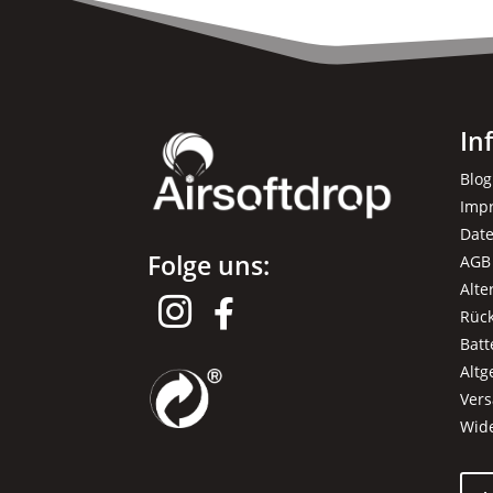
In
Blog
Imp
Dat
Folge uns:
AGB
Alte


Rüc
Batt
Alt
Ver
Wid