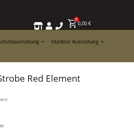
0
0,00
€



Schutzausrüstung
Outdoor Ausrüstung
Strobe Red Element
ment
en