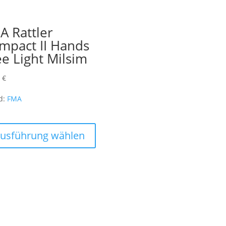
A Rattler
mpact II Hands
ee Light Milsim
0
€
d:
FMA
Dieses
Produkt
usführung wählen
weist
mehrere
Varianten
auf.
Die
Optionen
können