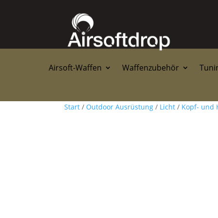
Airsoft-Waffen
Waffenzubehör
Tunin
Start
/
Outdoor Ausrüstung
/
Licht
/
Kopf- und