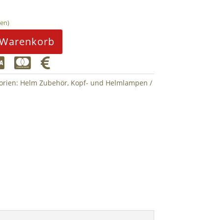
den)
 Warenkorb



orien:
Helm Zubehör
,
Kopf- und Helmlampen