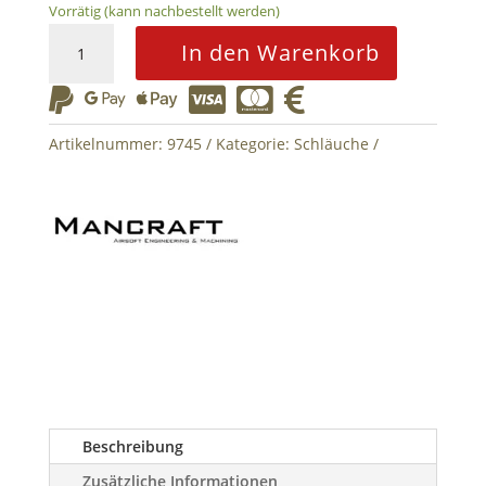
Vorrätig (kann nachbestellt werden)
Micro
In den Warenkorb
HPA
Line






36"
Mancraft
Artikelnummer:
9745
Kategorie:
Schläuche
Woodland
EU
Menge
Beschreibung
Zusätzliche Informationen