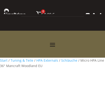
0
0,00
€



Start
/
Tuning & Teile
/
HPA Externals
/
Schläuche
/ Micro HPA Line
36″ Mancraft Woodland EU