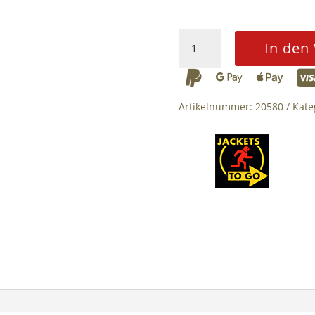
Military
In den
Police
Rubber



Patch
Menge
Artikelnummer:
20580
Kate