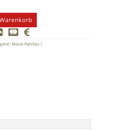
 Warenkorb



gorie:
Moral-Patches