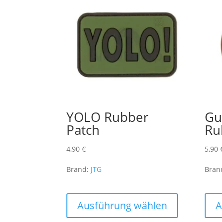
YOLO Rubber
Gu
Patch
Ru
4,90
€
5,90
Brand:
JTG
Bran
Dieses
Produkt
Ausführung wählen
A
weist