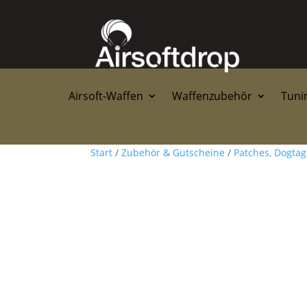
Airsoft-Waffen
Waffenzubehör
Tunin
Start
/
Zubehör & Gutscheine
/
Patches, Dogta