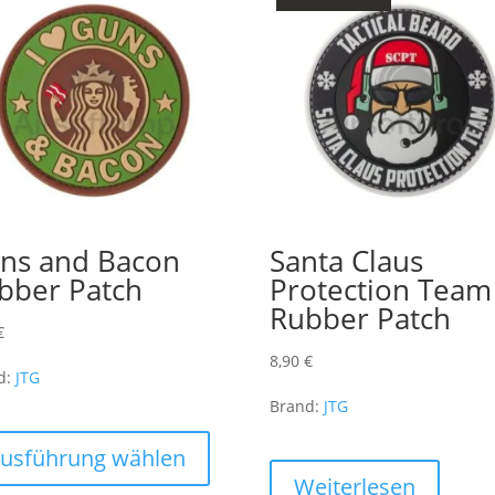
ns and Bacon
Santa Claus
bber Patch
Protection Team
Rubber Patch
€
8,90
€
d:
JTG
Brand:
JTG
Dieses
Produkt
usführung wählen
weist
Weiterlesen