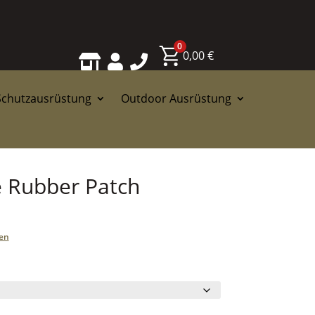
0
0,00
€



Schutzausrüstung
Outdoor Ausrüstung
ce Rubber Patch
en