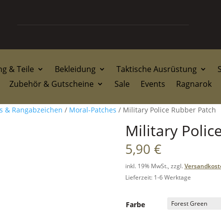
g & Teile
Bekleidung
Taktische Ausrüstung
Zubehör & Gutscheine
Sale
Events
Ragnarok
gs & Rangabzeichen
/
Moral-Patches
/ Military Police Rubber Patch
Military Poli
5,90
€
inkl. 19% MwSt., zzgl.
Versandkost
Lieferzeit: 1-6 Werktage
Farbe