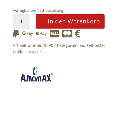
Verfügbar bei Nachbestellung
Molle
In den Warenkorb
Attachement
Amomax






Black
Menge
Artikelnummer:
9690
Kategorien:
Gürtelholster
,
Molle Holster