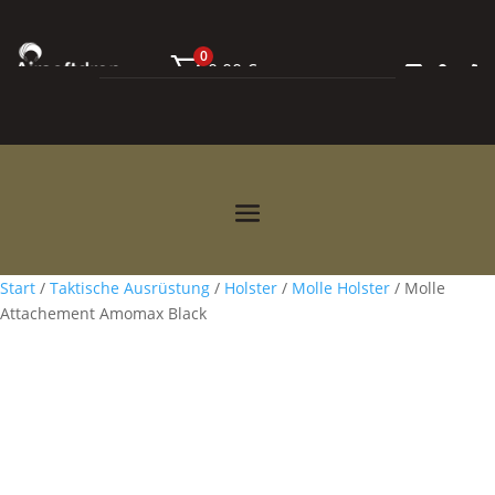
0
0,00
€



Start
/
Taktische Ausrüstung
/
Holster
/
Molle Holster
/ Molle
Attachement Amomax Black