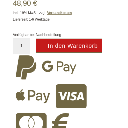
48,90
€
inkl. 19% MwSt., zzgl.
Versandkosten
Lieferzeit: 1-6 Werktage
Verfügbar bei Nachbestellung
Multi
In den Warenkorb
Reticle
Red


Dot
Aim-
O
Black


Menge

