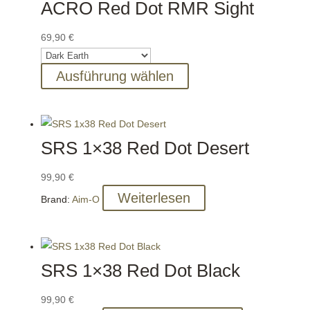
ACRO Red Dot RMR Sight
69,90
€
Dieses
Ausführung wählen
Produkt
weist
mehrere
SRS 1×38 Red Dot Desert
Varianten
auf.
99,90
€
Die
Weiterlesen
Optionen
Brand:
Aim-O
können
auf
der
SRS 1×38 Red Dot Black
Produktseite
gewählt
99,90
€
werden