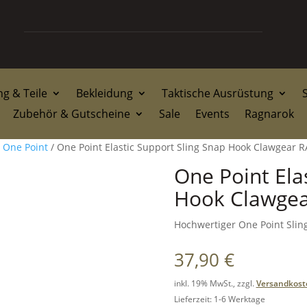
g & Teile
Bekleidung
Taktische Ausrüstung
Zubehör & Gutscheine
Sale
Events
Ragnarok
/
One Point
/ One Point Elastic Support Sling Snap Hook Clawgear 
One Point Ela
Hook Clawge
Hochwertiger One Point Slin
37,90
€
inkl. 19% MwSt., zzgl.
Versandkost
Lieferzeit: 1-6 Werktage