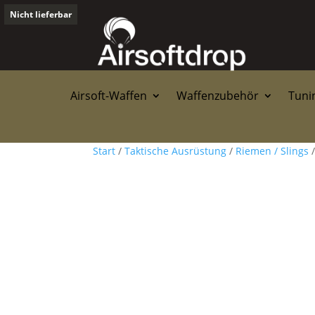
Nicht lieferbar
Airsoft-Waffen
Waffenzubehör
Tunin
Start
/
Taktische Ausrüstung
/
Riemen / Slings