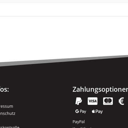
fos:
Zahlungsoptione




ressum


enschutz
PayPal
rskontrolle