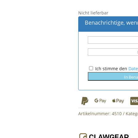
Nicht lieferbar
Benachrichtige, wenn
Ich stimme den
Dat
In Bena



Artikelnummer:
4510
Kateg