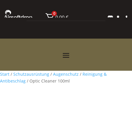
0
0,00
€



Start
/
Schutzausrüstung
/
Augenschutz
/
Reinigung &
Antibeschlag
/ Optic Cleaner 100ml