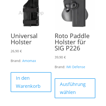
Universal
Roto Paddle
Holster
Holster für
SIG P226
26,90
€
39,90
€
Brand:
Amomax
Brand:
IMI Defense
Dieses
In den
Produk
Ausführung
Warenkorb
weist
wählen
mehre
Varian