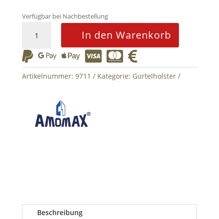
Verfügbar bei Nachbestellung
Paddle
In den Warenkorb
Holster
für






Cyma
CM127
Artikelnummer:
9711
Kategorie:
Gürtelholster
Amomax
Black
Menge
Beschreibung