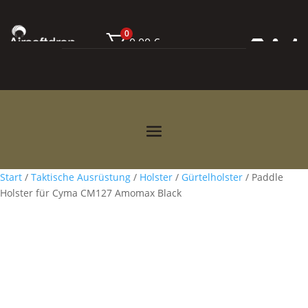
0
0,00
€



Start
/
Taktische Ausrüstung
/
Holster
/
Gürtelholster
/ Paddle
Holster für Cyma CM127 Amomax Black