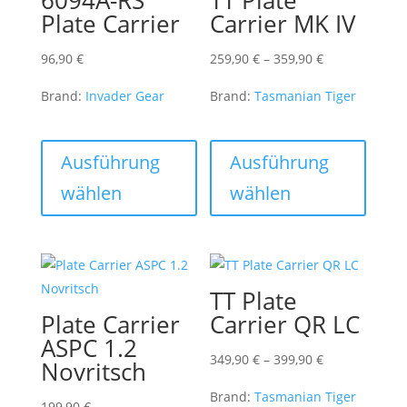
Plate Carrier
Carrier MK IV
Preisspanne:
96,90
€
259,90
€
–
359,90
€
259,90 €
Brand:
Invader Gear
Brand:
Tasmanian Tiger
bis
359,90 €
Dieses
Dieses
Produkt
Produk
Ausführung
Ausführung
weist
weist
wählen
wählen
mehrere
mehre
Varianten
Varian
auf.
auf.
Die
Die
TT Plate
Optionen
Optio
Plate Carrier
Carrier QR LC
können
könne
ASPC 1.2
auf
auf
Preisspanne:
349,90
€
–
399,90
€
Novritsch
der
der
349,90 €
Produktseite
Produk
Brand:
Tasmanian Tiger
bis
199,90
€