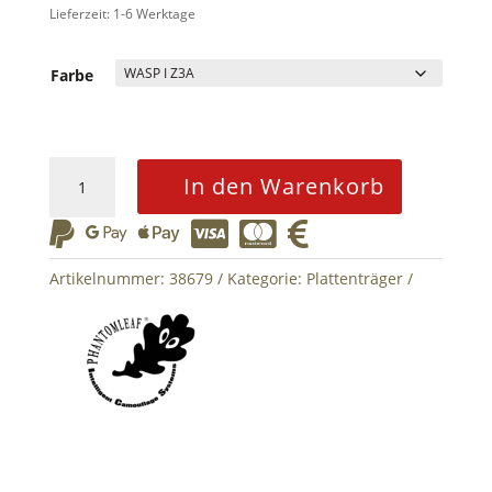
Lieferzeit: 1-6 Werktage
Farbe
Plate
In den Warenkorb
Carrier
Gen.II






Menge
Artikelnummer:
38679
Kategorie:
Plattenträger