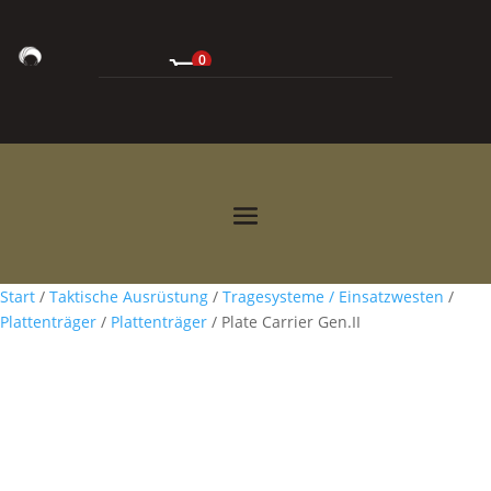
0
0,00
€



Start
/
Taktische Ausrüstung
/
Tragesysteme / Einsatzwesten
/
Plattenträger
/
Plattenträger
/ Plate Carrier Gen.II