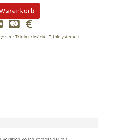
 Warenkorb



gorien:
Trinkrucksäcke
,
Trinksysteme
 Hydration Pouch kompatibel mit