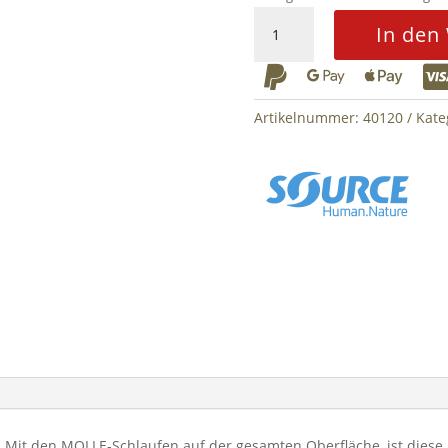
Razor
In den
3L
Low



Profile
Hydration
Artikelnummer:
40120
Kate
Pouch
Menge
. Mit den MOLLE-Schlaufen auf der gesamten Oberfläche, ist diese