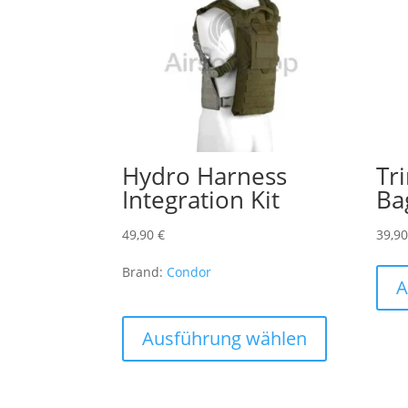
Hydro Harness
Tr
Integration Kit
Ba
49,90
€
39,9
Brand:
Condor
A
Dieses
Produkt
Ausführung wählen
weist
mehrere
Varianten