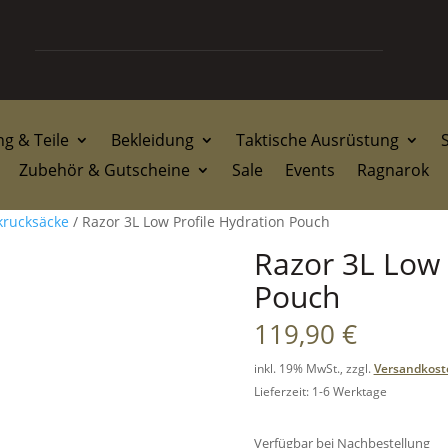
g & Teile
Bekleidung
Taktische Ausrüstung
Zubehör & Gutscheine
Sale
Events
Ragnarok
krucksäcke
/ Razor 3L Low Profile Hydration Pouch
Razor 3L Low 
Pouch
119,90
€
inkl. 19% MwSt., zzgl.
Versandkost
Lieferzeit: 1-6 Werktage
Verfügbar bei Nachbestellung