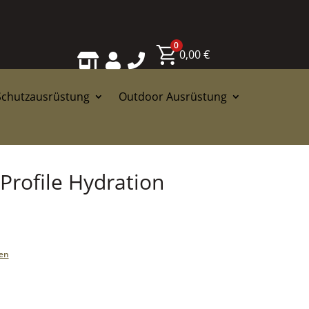
0
0,00
€



Schutzausrüstung
Outdoor Ausrüstung
Profile Hydration
en