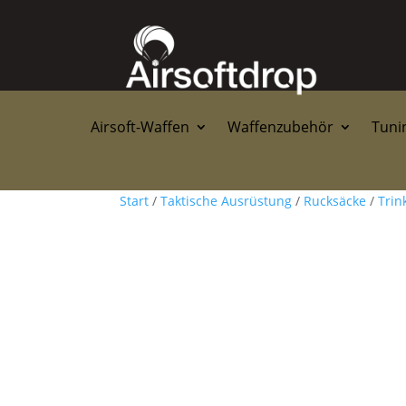
Airsoft-Waffen
Waffenzubehör
Tunin
Start
/
Taktische Ausrüstung
/
Rucksäcke
/
Trin