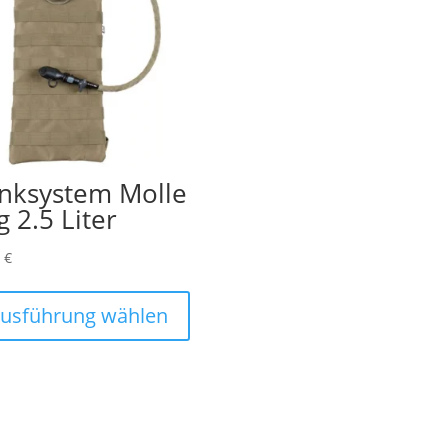
inksystem Molle
g 2.5 Liter
0
€
Dieses
Produkt
usführung wählen
weist
mehrere
Varianten
auf.
Die