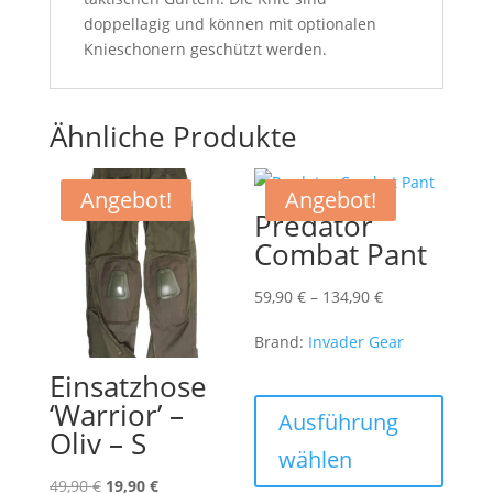
doppellagig und können mit optionalen
Knieschonern geschützt werden.
Ähnliche Produkte
Angebot!
Angebot!
Predator
Combat Pant
Preisspanne:
59,90
€
–
134,90
€
59,90 €
Brand:
Invader Gear
bis
Einsatzhose
134,90 €
Dieses
‘Warrior’ –
Produk
Ausführung
Oliv – S
weist
wählen
mehre
Ursprünglicher
Aktueller
49,90
€
19,90
€