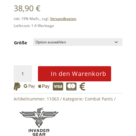
38,90
€
inkl. 19% MwSt., zzgl.
Versandkosten
Lieferzeit: 1-6 Werktage
Größe
Revenger
In den Warenkorb
TDU
Pant






-
Woodland
Artikelnummer:
11063
Kategorie:
Combat Pants
Menge