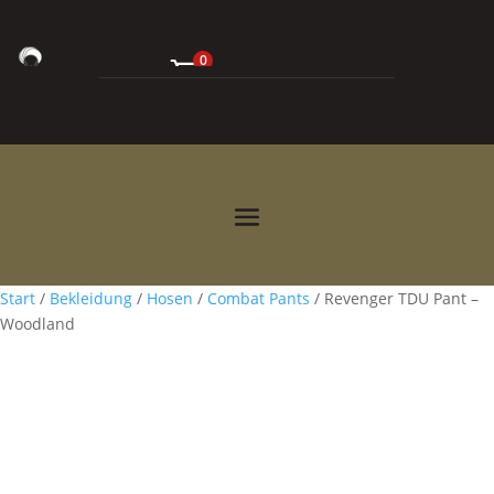
0
0,00
€



Start
/
Bekleidung
/
Hosen
/
Combat Pants
/ Revenger TDU Pant –
Woodland