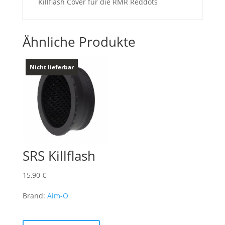
Killflash Cover für die RMR Reddots
Ähnliche Produkte
Nicht lieferbar
SRS Killflash
15,90
€
Brand:
Aim-O