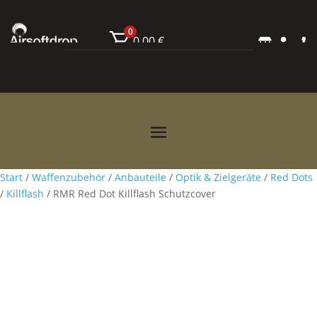
0
0,00
€



Start
/
Waffenzubehör
/
Anbauteile
/
Optik & Zielgeräte
/
Red Dots
/
Killflash
/ RMR Red Dot Killflash Schutzcover