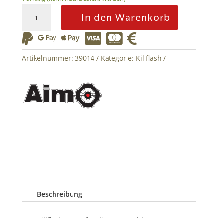
RMR
In den Warenkorb
Red
Dot






Killflash
Schutzcover
Artikelnummer:
39014
Kategorie:
Killflash
Menge
Beschreibung