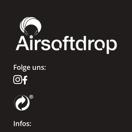
Folge uns:


Infos: