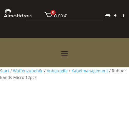
0
0,00
€



Start
/
Waffenzubehör
/
Anbauteile
/
Kabelmanagement
/ Rubber
Bands Micro 12pcs