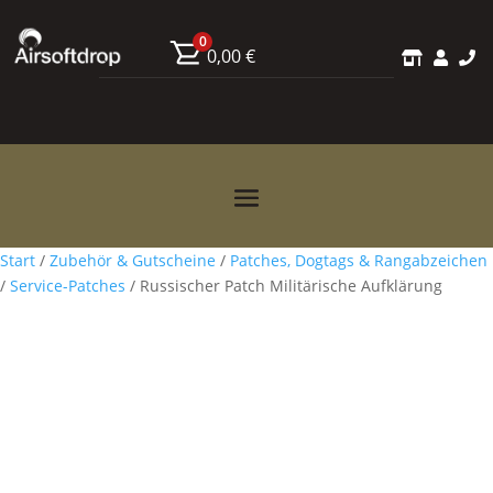
0
0,00
€



Start
/
Zubehör & Gutscheine
/
Patches, Dogtags & Rangabzeichen
/
Service-Patches
/ Russischer Patch Militärische Aufklärung