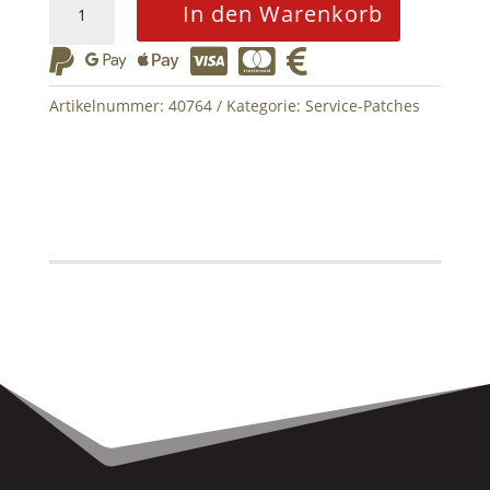
In den Warenkorb
Patch
Militärische






Aufklärung
Menge
Artikelnummer:
40764
Kategorie:
Service-Patches