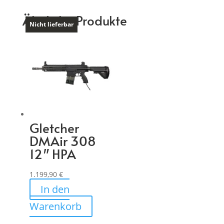
Ähnliche Produkte
Nicht lieferbar
Nicht lieferbar
Gletcher
DMAir 308
12″ HPA
1.199,90
€
In den
Warenkorb