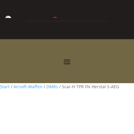
0
0,00
€



Start
/
Airsoft-Waffen
/
DMRs
/ Scar-H TPR FN Herstal S-AEG