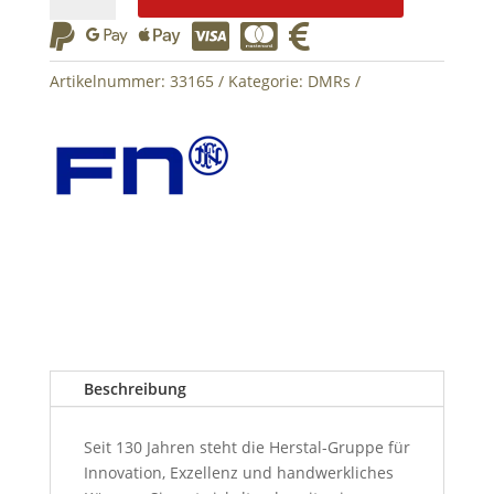
TPR






FN
Herstal
Artikelnummer:
33165
Kategorie:
DMRs
S-
AEG
Menge
Beschreibung
Seit 130 Jahren steht die Herstal-Gruppe für
Innovation, Exzellenz und handwerkliches