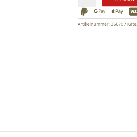
Deutschland
Cracked



Patch
Menge
Artikelnummer:
36670
Kate