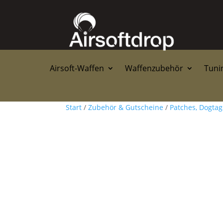
Airsoft-Waffen
Waffenzubehör
Tunin
Start
/
Zubehör & Gutscheine
/
Patches, Dogta