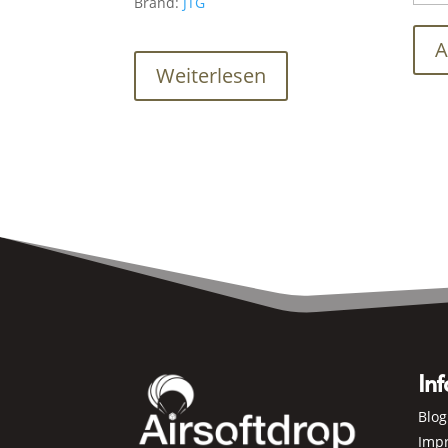
Brand:
JTG
A
Weiterlesen
Inf
Blog
Imp