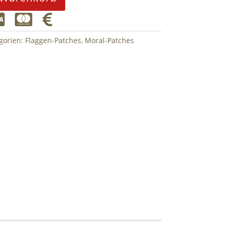



gorien:
Flaggen-Patches
,
Moral-Patches