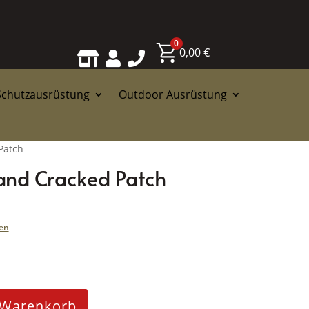
0
0,00
€



Schutzausrüstung
Outdoor Ausrüstung
Patch
land Cracked Patch
en
 Warenkorb