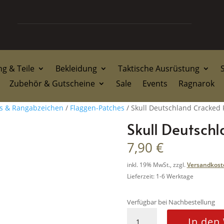
g & Teile
Bekleidung
Taktische Ausrüstung
Zubehör & Gutscheine
Sale
Events
Ragnarok
gs & Rangabzeichen
/
Flaggen-Patches
/ Skull Deutschland Cracked 
Skull Deutsch
7,90
€
inkl. 19% MwSt., zzgl.
Versandkost
Lieferzeit: 1-6 Werktage
Verfügbar bei Nachbestellung
Skull
In den