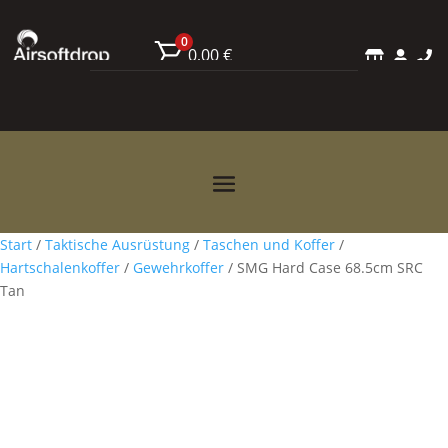
0
0,00
€



Start
/
Taktische Ausrüstung
/
Taschen und Koffer
/
Hartschalenkoffer
/
Gewehrkoffer
/ SMG Hard Case 68.5cm SRC
Tan