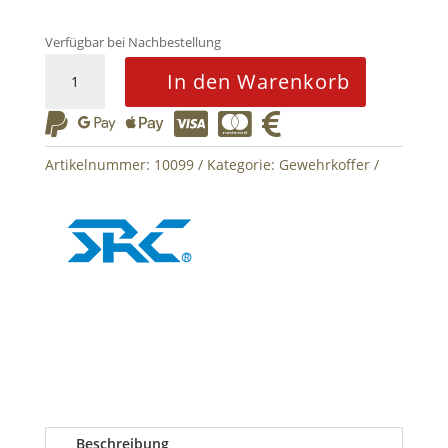
Verfügbar bei Nachbestellung
SMG
In den Warenkorb
Hard
Case






68.5cm
SRC
Artikelnummer:
10099
Kategorie:
Gewehrkoffer
Tan
Menge
Beschreibung