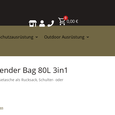
0
0,00
€



Schutzausrüstung
Outdoor Ausrüstung
ender Bag 80L 3in1
setasche als Rucksack, Schulter- oder
en