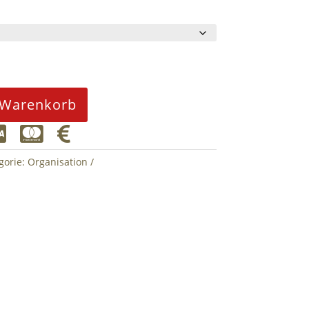
 Warenkorb



gorie:
Organisation