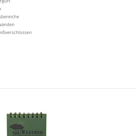
rgurt
h
sbereiche
nwänden
eißverschlüssen