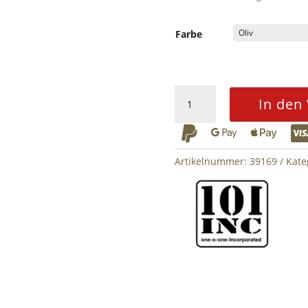
Farbe
Tactical
In den
Weekender
Bag



80L
3in1
Artikelnummer:
39169
Kate
Menge