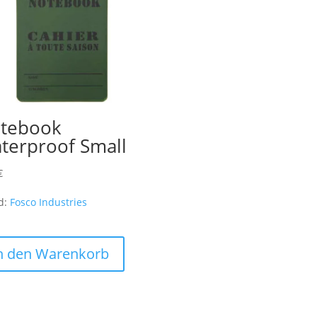
tebook
terproof Small
€
d:
Fosco Industries
n den Warenkorb