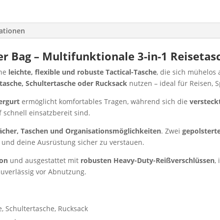
mationen
r Bag – Multifunktionale 3-in-1 Reisetas
ine
leichte, flexible und robuste Tactical-Tasche
, die sich mühelos
asche, Schultertasche oder Rucksack
nutzen – ideal für Reisen, 
ergurt
ermöglicht komfortables Tragen, während sich die
versteck
 schnell einsatzbereit sind.
ächer, Taschen und Organisationsmöglichkeiten
. Zwei
gepolster
n und deine Ausrüstung sicher zu verstauen.
lon
und ausgestattet mit
robusten Heavy-Duty-Reißverschlüssen
,
uverlässig vor Abnutzung.
e, Schultertasche, Rucksack