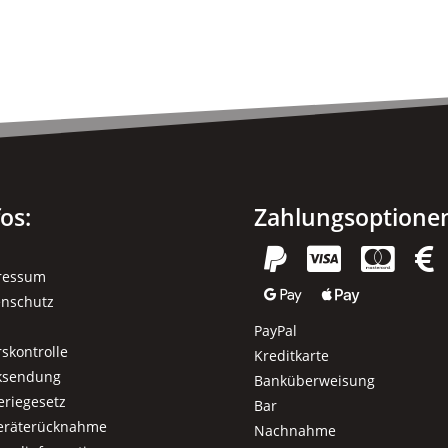
fos:
Zahlungsoptione




ressum


enschutz
PayPal
rskontrolle
Kreditkarte
ksendung
Banküberweisung
eriegesetz
Bar
geräterücknahme
Nachnahme