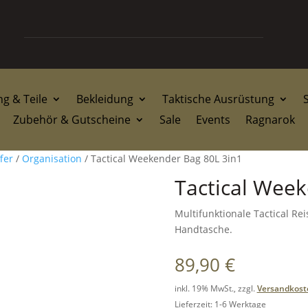
g & Teile
Bekleidung
Taktische Ausrüstung
Zubehör & Gutscheine
Sale
Events
Ragnarok
fer
/
Organisation
/ Tactical Weekender Bag 80L 3in1
Tactical Week
Multifunktionale Tactical Rei
Handtasche.
89,90
€
inkl. 19% MwSt., zzgl.
Versandkost
Lieferzeit: 1-6 Werktage