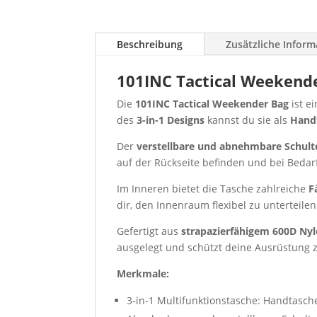
Beschreibung
Zusätzliche Infor
101INC Tactical Weekende
Die
101INC Tactical Weekender Bag
ist e
des
3-in-1 Designs
kannst du sie als
Handt
Der
verstellbare und abnehmbare Schult
auf der Rückseite befinden und bei Bedarf
Im Inneren bietet die Tasche zahlreiche
F
dir, den Innenraum flexibel zu unterteile
Gefertigt aus
strapazierfähigem 600D Ny
ausgelegt und schützt deine Ausrüstung z
Merkmale:
3-in-1 Multifunktionstasche: Handtasch