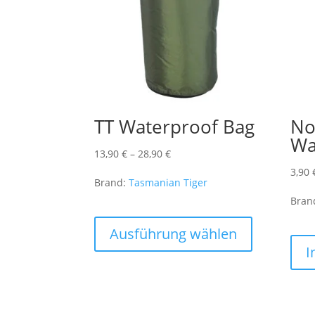
TT Waterproof Bag
No
Wa
Preisspanne:
13,90
€
–
28,90
€
13,90 €
3,90
Brand:
Tasmanian Tiger
bis
Bran
28,90 €
Dieses
Produkt
Ausführung wählen
weist
I
mehrere
Varianten
auf.