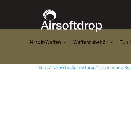
Airsoft-Waffen
Waffenzubehör
Tunin
Start
/
Taktische Ausrüstung
/
Taschen und Kof