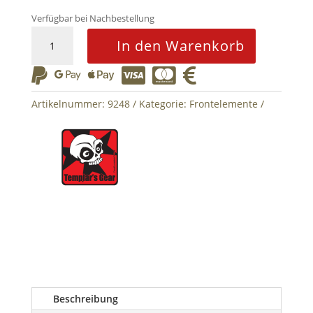
Verfügbar bei Nachbestellung
TPC
In den Warenkorb
Panel
3x2






5.56
-
Artikelnummer:
9248
Kategorie:
Frontelemente
Multicam
Menge
Beschreibung