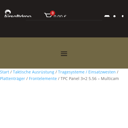
0
0,00
€



Start
/
Taktische Ausrüstung
/
Tragesysteme / Einsatzwesten
/
Plattenträger
/
Frontelemente
/ TPC Panel 3×2 5.56 – Multicam