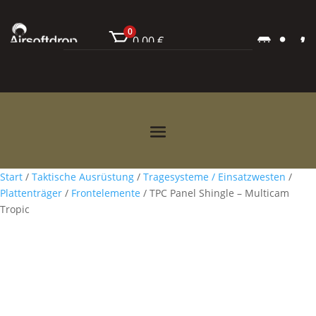
0
0,00
€



Start
/
Taktische Ausrüstung
/
Tragesysteme / Einsatzwesten
/
Plattenträger
/
Frontelemente
/ TPC Panel Shingle – Multicam
Tropic