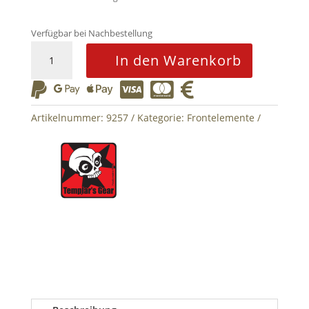
Verfügbar bei Nachbestellung
TPC
In den Warenkorb
Panel
Shingle






-
Multicam
Artikelnummer:
9257
Kategorie:
Frontelemente
Tropic
Menge