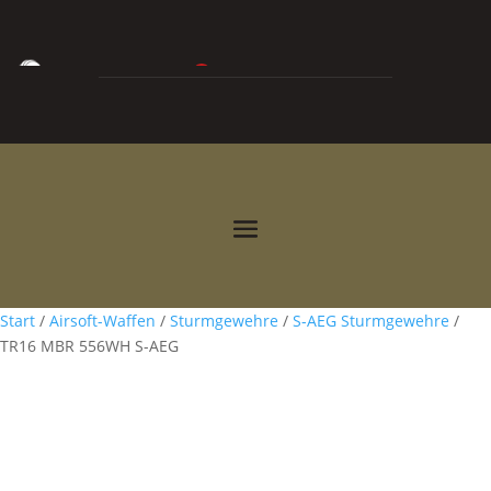
0
0,00
€



Start
/
Airsoft-Waffen
/
Sturmgewehre
/
S-AEG Sturmgewehre
/
TR16 MBR 556WH S-AEG