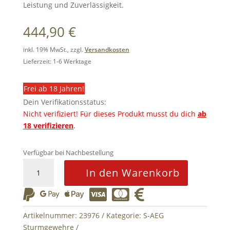
Leistung und Zuverlässigkeit.
444,90
€
inkl. 19% MwSt., zzgl.
Versandkosten
Lieferzeit: 1-6 Werktage
Frei ab 18 Jahren!
Dein Verifikationsstatus:
Nicht verifiziert!
Für dieses Produkt musst du dich
ab
18 verifizieren
.
Verfügbar bei Nachbestellung
TR16
In den Warenkorb
MBR
556WH






S-
AEG
Artikelnummer:
23976
Kategorie:
S-AEG
Menge
Sturmgewehre