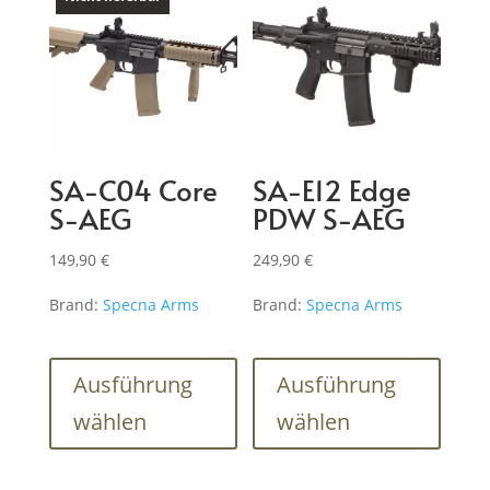
Optio
könne
auf
der
Produk
gewähl
SA-C04 Core
SA-E12 Edge
werde
S-AEG
PDW S-AEG
149,90
€
249,90
€
Brand:
Specna Arms
Brand:
Specna Arms
Dieses
Dieses
Produkt
Produk
Ausführung
Ausführung
weist
weist
wählen
wählen
mehrere
mehre
Varianten
Varian