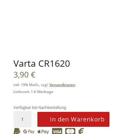
Varta CR1620
3,90
€
inkl. 19% MwSt., zzgl.
Versandkosten
Lieferzeit: 1-6 Werktage
Verfügbar bei Nachbestellung
Varta
In den Warenkorb
CR1620
Menge





