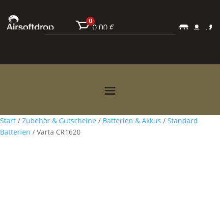
0
0,00
€



Start
/
Zubehör & Gutscheine
/
Batterien & Akkus
/
Standard
Batterien
/ Varta CR1620