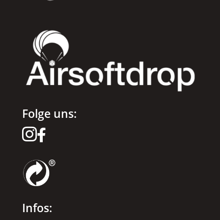
Folge uns:


Infos: