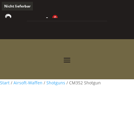
Nicht lieferbar
0
0,00
€



Start
/
Airsoft-Waffen
/
Shotguns
/ CM352 Shotgun