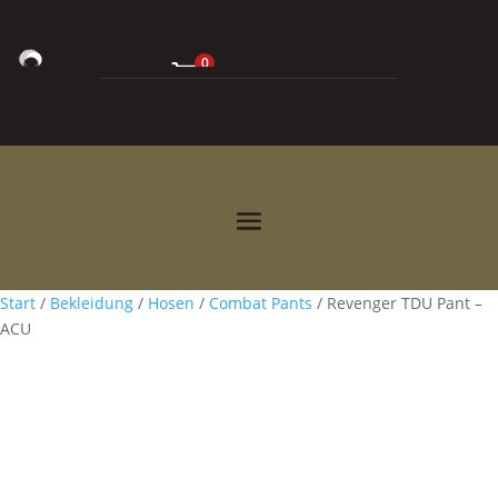
0
0,00
€



Start
/
Bekleidung
/
Hosen
/
Combat Pants
/ Revenger TDU Pant –
ACU