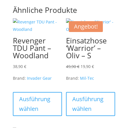
Ähnliche Produkte
Angebot!
Revenger
Einsatzhose
TDU Pant –
‘Warrior’ –
Woodland
Oliv – S
Ursprünglicher
Aktueller
38,90
€
49,90
€
19,90
€
Preis
Preis
Brand:
Invader Gear
Brand:
Mil-Tec
war:
ist:
49,90 €
19,90 €.
Dieses
Dieses
Produkt
Produk
Ausführung
Ausführung
weist
weist
wählen
wählen
mehrere
mehre
Varianten
Varian
auf.
auf.