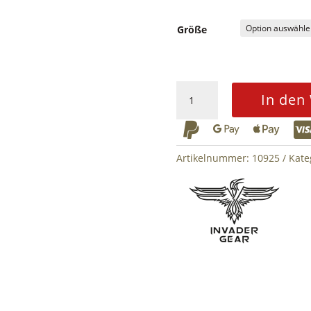
Größe
Revenger
In den
TDU
Pant



-
Marpat
Artikelnummer:
10925
Kate
Menge