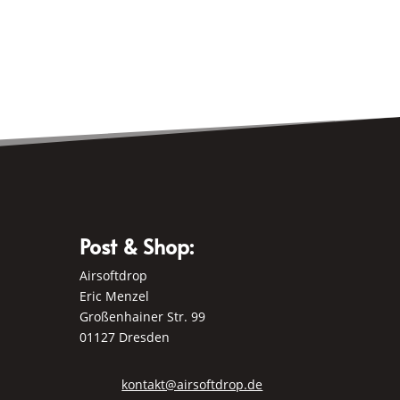
mehrere
Varianten
auf.
Die
Optionen
können
auf
der
Produktseite
gewählt
Post & Shop:
werden
Airsoftdrop
Eric Menzel
Großenhainer Str. 99
01127 Dresden
kontakt@airsoftdrop.de