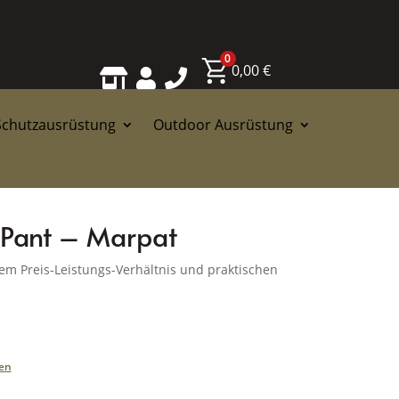
0
0,00
€



Schutzausrüstung
Outdoor Ausrüstung
 Pant – Marpat
m Preis-Leistungs-Verhältnis und praktischen
en