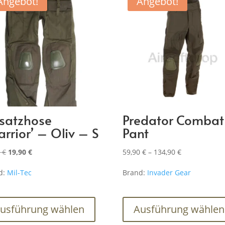
Angebot!
Angebot!
nsatzhose
Predator Combat
arrior’ – Oliv – S
Pant
Ursprünglicher
Aktueller
Preisspanne:
0
€
19,90
€
59,90
€
–
134,90
€
Preis
Preis
59,90 €
d:
Mil-Tec
Brand:
Invader Gear
war:
ist:
bis
49,90 €
19,90 €.
134,90 €
Dieses
Produkt
usführung wählen
Ausführung wählen
weist