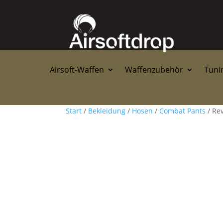
Airsoft-Waffen
Waffenzubehör
Tunin
Start
/
Bekleidung
/
Hosen
/
Combat Pants
/ Re