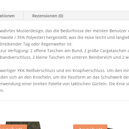
mationen
Rezensionen (0)
ährtes Musterdesign, das die Bedürfnisse der meisten Benutzer e
olle / 35% Polyester) hergestellt, was die Hose leicht und langle
ißtreibender Tag oder Regenwetter ist.
zur Verfügung: 2 offene Taschen am Bund, 2 große Cargotaschen a
bandverschluss, 2 kleine Taschen im unteren Beinbereich und 2 we
hwertiger YKK-Reißverschluss und ein Knopfverschluss. Um den In
nden sich an den Knöcheln, um die Passform an das Schuhwerk de
rwendung einer breiten Palette von taktischen Gürteln. Die Knie 
n.