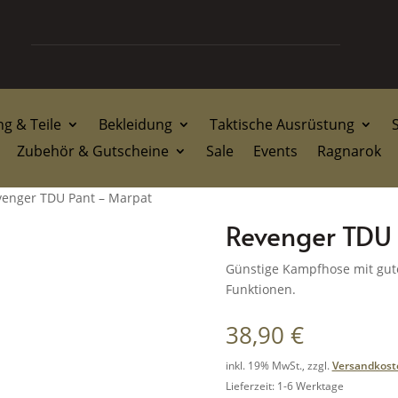
g & Teile
Bekleidung
Taktische Ausrüstung
Zubehör & Gutscheine
Sale
Events
Ragnarok
venger TDU Pant – Marpat
Revenger TDU
Günstige Kampfhose mit gute
Funktionen.
38,90
€
inkl. 19% MwSt., zzgl.
Versandkost
Lieferzeit: 1-6 Werktage