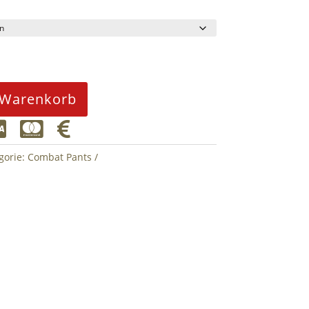
 Warenkorb



gorie:
Combat Pants